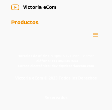
Victoria eCom
Productos
Horarios de oficina:
9-5pm EST / Lunes – Viernes
Teléfono:
+1 (786) 644-9253
Correo electrónico:
david@victoriaecom.com
Victoria eCom © 2023 Todos los Derechos
Reservados